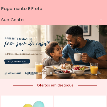
Pagamento E Frete
Sua Cesta
Cestas
Adicionais
Panificados E Cereais
Frutas
Bebidas
Ofertas em destaque
Aperitivos Salgados
Aperitivos Doces