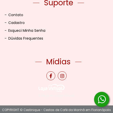
Suporte
-
Contato
-
Cadastro
-
Esqueci Minha Senha
-
Dúvidas Frequentes
Mídias
Crie já sua loja virtual
COPYRIGHT © Cestinique - Cestas de Café da Manhã em Florianópolis