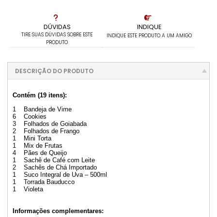
DÚVIDAS
INDIQUE
TIRE SUAS DÚVIDAS SOBRE ESTE
INDIQUE ESTE PRODUTO A UM AMIGO
PRODUTO
DESCRIÇÃO DO PRODUTO
Contém (19 itens):
1 Bandeja de Vime
6 Cookies
3 Folhados de Goiabada
2 Folhados de Frango
1 Mini Torta
1 Mix de Frutas
4 Pães de Queijo
1 Sachê de Café com Leite
2 Sachês de Chá Importado
1 Suco Integral de Uva – 500ml
1 Torrada Bauducco
1 Violeta
Informações complementares: